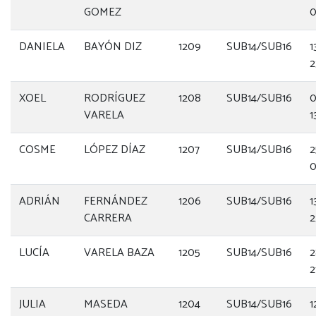
GOMEZ
0
DANIELA
BAYÓN DIZ
1209
SUB14/SUB16
1
2
XOEL
RODRÍGUEZ
1208
SUB14/SUB16
0
VARELA
1
COSME
LÓPEZ DÍAZ
1207
SUB14/SUB16
2
0
ADRIÁN
FERNÁNDEZ
1206
SUB14/SUB16
1
CARRERA
2
LUCÍA
VARELA BAZA
1205
SUB14/SUB16
2
2
JULIA
MASEDA
1204
SUB14/SUB16
1