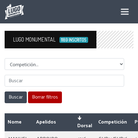
LUGO MONUMENTAL
1189 INSCRITOS
Competicion
Nome
Apelidos
Competición
P
Dorsal