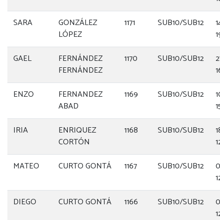
SARA
GONZÁLEZ
1171
SUB10/SUB12
1
LÓPEZ
1
GAEL
FERNÁNDEZ
1170
SUB10/SUB12
2
FERNÁNDEZ
1
ENZO
FERNANDEZ
1169
SUB10/SUB12
1
ABAD
1
IRIA
ENRIQUEZ
1168
SUB10/SUB12
1
CORTÓN
1
MATEO
CURTO GONTÁ
1167
SUB10/SUB12
0
1
DIEGO
CURTO GONTÁ
1166
SUB10/SUB12
0
1