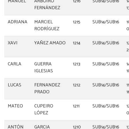
MANUEL
ARBOIRO
1216
SUB14/SUB16
1
FERNÁNDEZ
1
ADRIANA
MARCIEL
1215
SUB14/SUB16
1
RODRÍGUEZ
0
XAVI
YAÑEZ AMADO
1214
SUB14/SUB16
1
2
CARLA
GUERRA
1213
SUB14/SUB16
1
IGLESIAS
1
LUCAS
FERNANDEZ
1212
SUB14/SUB16
1
PRADO
1
MATEO
CUPEIRO
1211
SUB14/SUB16
1
LÓPEZ
0
ANTÓN
GARCIA
1210
SUB14/SUB16
1