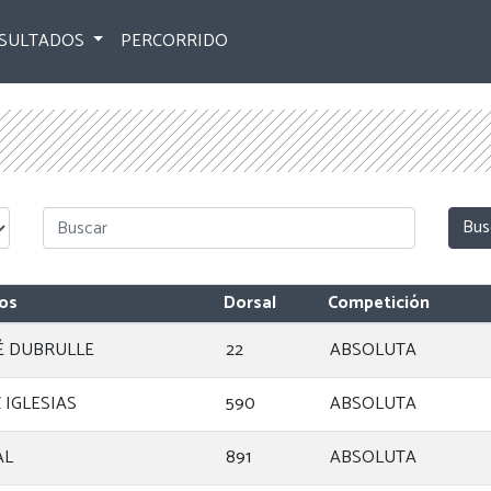
SULTADOS
PERCORRIDO
os
Dorsal
Competición
É DUBRULLE
22
ABSOLUTA
 IGLESIAS
590
ABSOLUTA
AL
891
ABSOLUTA