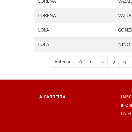
LORENA
VAZQU
LORENA
VALOU
LOLA
GONZ
LOLA
NIÑO 
Anterior
10
11
12
13
14
A CARREIRA
INSC
INSCRI
LISTA