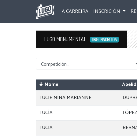
A CARREIRA
INSCRICIÓN
RE
LUGO MONUMENTAL
1189 INSCRITOS
Competicion
Nome
Apelid
LUCIE NINA MARIANNE
DUPR
LUCÍA
LÓPEZ
LUCIA
BERN