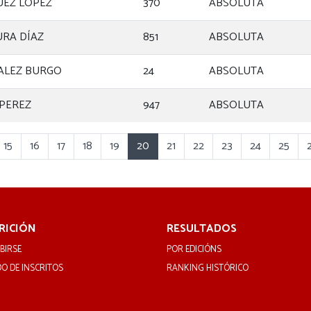
EZ LOPEZ
370
ABSOLUTA
RA DÍAZ
851
ABSOLUTA
ALEZ BURGO
24
ABSOLUTA
PEREZ
947
ABSOLUTA
15
16
17
18
19
20
21
22
23
24
25
RICIÓN
RESULTADOS
BIRSE
POR EDICIÓNS
DO DE INSCRITOS
RANKING HISTÓRICO