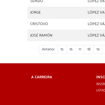
SERGIO
LOPEZ VA
JORGE
LÓPEZ VA
CRISTOVO
LÓPEZ V
JOSÉ RAMÓN
LÓPEZ V
Anterior
15
16
17
18
19
A CARREIRA
INSC
INSCRI
LISTA