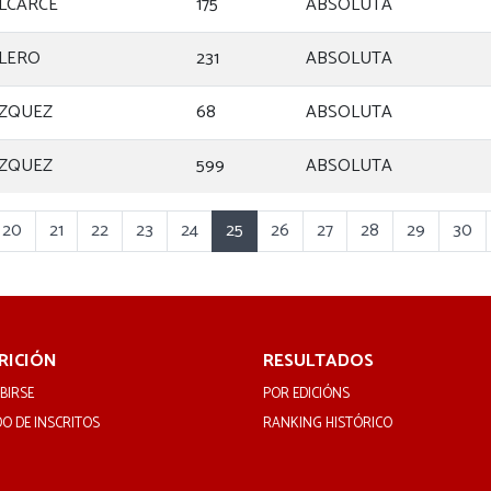
LCARCE
175
ABSOLUTA
LERO
231
ABSOLUTA
ÁZQUEZ
68
ABSOLUTA
ÁZQUEZ
599
ABSOLUTA
20
21
22
23
24
25
26
27
28
29
30
RICIÓN
RESULTADOS
BIRSE
POR EDICIÓNS
DO DE INSCRITOS
RANKING HISTÓRICO