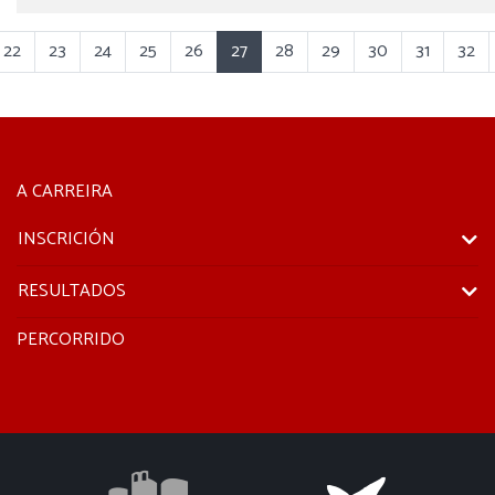
22
23
24
25
26
27
28
29
30
31
32
A CARREIRA
INSCRICIÓN
RESULTADOS
PERCORRIDO