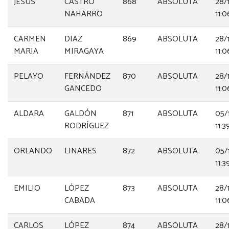
JESUS
CASTRO
868
ABSOLUTA
28/
NAHARRO
11:0
CARMEN
DIAZ
869
ABSOLUTA
28/
MARIA
MIRAGAYA
11:0
PELAYO
FERNÁNDEZ
870
ABSOLUTA
28/
GANCEDO
11:0
ALDARA
GALDÓN
871
ABSOLUTA
05/
RODRÍGUEZ
11:3
ORLANDO
LINARES
872
ABSOLUTA
05/
11:3
EMILIO
LÓPEZ
873
ABSOLUTA
28/
CABADA
11:0
CARLOS
LÓPEZ
874
ABSOLUTA
28/