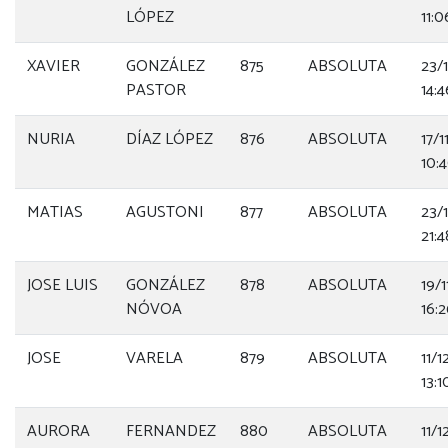
LÓPEZ
11:0
XAVIER
GONZÁLEZ
875
ABSOLUTA
23/
PASTOR
14:4
NURIA
DÍAZ LÓPEZ
876
ABSOLUTA
17/
10:
MATIAS
AGUSTONI
877
ABSOLUTA
23/
21:4
JOSE LUIS
GONZÁLEZ
878
ABSOLUTA
19/
NÓVOA
16:
JOSE
VARELA
879
ABSOLUTA
11/
13:1
AURORA
FERNANDEZ
880
ABSOLUTA
11/