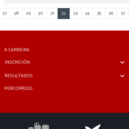
27
28
29
30
31
32
33
34
35
36
37
A CARREIRA
INSCRICIÓN
RESULTADOS
PERCORRIDO