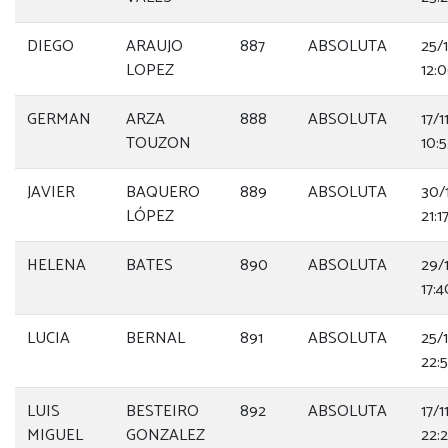
DIEGO
ARAUJO
887
ABSOLUTA
25/
LOPEZ
12:
GERMAN
ARZA
888
ABSOLUTA
17/
TOUZON
10:
JAVIER
BAQUERO
889
ABSOLUTA
30/
LÓPEZ
21:1
HELENA
BATES
890
ABSOLUTA
29/
17:4
LUCIA
BERNAL
891
ABSOLUTA
25/
22:
LUIS
BESTEIRO
892
ABSOLUTA
17/
MIGUEL
GONZALEZ
22: