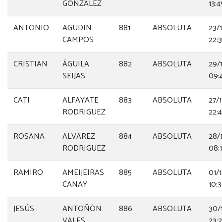
GONZALEZ
13:4
ANTONIO
AGUDIN
881
ABSOLUTA
23/
CAMPOS
22:
CRISTIAN
ÁGUILA
882
ABSOLUTA
29/
SEIJAS
09:
CATI
ALFAYATE
883
ABSOLUTA
27/
RODRIGUEZ
22:
ROSANA
ALVAREZ
884
ABSOLUTA
28/
RODRIGUEZ
08:1
RAMIRO
AMEIJEIRAS
885
ABSOLUTA
01/
CANAY
10:
JESÚS
ANTOÑÓN
886
ABSOLUTA
30/
VALES
23: