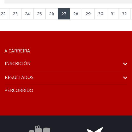
22
23
24
25
26
27
28
29
30
31
32
A CARREIRA
INSCRICIÓN
RESULTADOS
PERCORRIDO