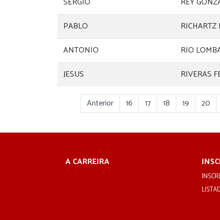
SERGIO
REY GONZ
PABLO
RICHARTZ 
ANTONIO
RIO LOMB
JESUS
RIVERAS 
Anterior
16
17
18
19
20
A CARREIRA
INSC
INSCRI
LISTA