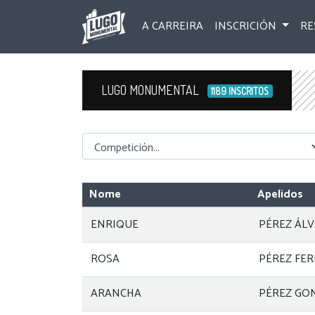
A CARREIRA
INSCRICIÓN
RE
LUGO MONUMENTAL
1189 INSCRITOS
Competicion
Nome
Apelidos
ENRIQUE
PÉREZ ÁL
ROSA
PÉREZ FE
ARANCHA
PÉREZ GO