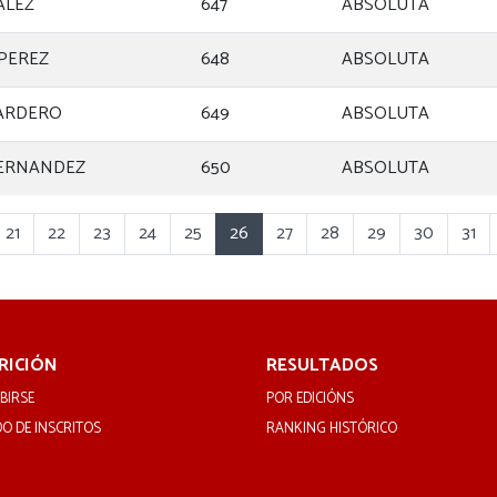
ÁLEZ
647
ABSOLUTA
PEREZ
648
ABSOLUTA
ARDERO
649
ABSOLUTA
FERNANDEZ
650
ABSOLUTA
21
22
23
24
25
26
27
28
29
30
31
RICIÓN
RESULTADOS
BIRSE
POR EDICIÓNS
DO DE INSCRITOS
RANKING HISTÓRICO