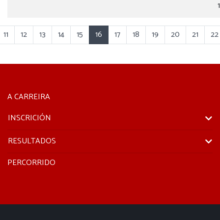
11
12
13
14
15
16
17
18
19
20
21
22
A CARREIRA
INSCRICIÓN
RESULTADOS
PERCORRIDO