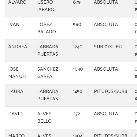
ÁLVARO
USERO
679
ABSOLUTA
0
JARABO
1
IVAN
LOPEZ
580
ABSOLUTA
0
BALADO
1
ANDREA
LABRADA
1240
SUB10/SUB12
0
PUERTAS
1
JOSE
SANCHEZ
1040
ABSOLUTA
0
MANUEL
GAREA
1
LAURA
LABRADA
1450
PITUFOS/SUB8
0
PUERTAS
1
DAVID
ALVES
272
ABSOLUTA
0
BELLO
1
MARCO
ALVES
1404
PITUFOS/SUB8
0