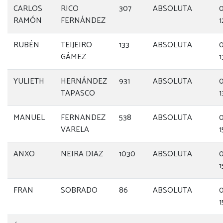
CARLOS
RICO
307
ABSOLUTA
0
RAMÓN
FERNÁNDEZ
1
RUBÉN
TEIJEIRO
133
ABSOLUTA
0
GÁMEZ
1
YULIETH
HERNÁNDEZ
931
ABSOLUTA
0
TAPASCO
1
MANUEL
FERNANDEZ
538
ABSOLUTA
0
VARELA
1
ANXO
NEIRA DIAZ
1030
ABSOLUTA
0
1
FRAN
SOBRADO
86
ABSOLUTA
0
1