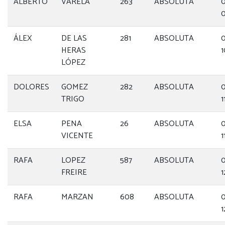
ALBERTO
VARELA
263
ABSOLUTA
0
0
ÁLEX
DE LAS
281
ABSOLUTA
0
HERAS
1
LÓPEZ
DOLORES
GOMEZ
282
ABSOLUTA
0
TRIGO
1
ELSA
PENA
26
ABSOLUTA
0
VICENTE
1
RAFA
LOPEZ
587
ABSOLUTA
0
FREIRE
1
RAFA
MARZAN
608
ABSOLUTA
0
1