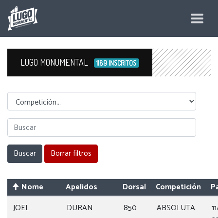
LUGO MONUMENTAL
1189 INSCRITOS
Competicion
Nome
Apelidos
Dorsal
Competición
P
JOEL
DURAN
850
ABSOLUTA
1