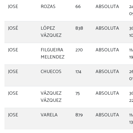
JOSE
ROZAS
66
ABSOLUTA
2
0
JOSÉ
LÓPEZ
838
ABSOLUTA
3
VÁZQUEZ
1
JOSE
FILGUEIRA
270
ABSOLUTA
1
MELENDEZ
1
JOSE
CHUECOS
174
ABSOLUTA
2
01
JOSE
VÁZQUEZ
75
ABSOLUTA
3
VÁZQUEZ
2
JOSE
VARELA
879
ABSOLUTA
1
13