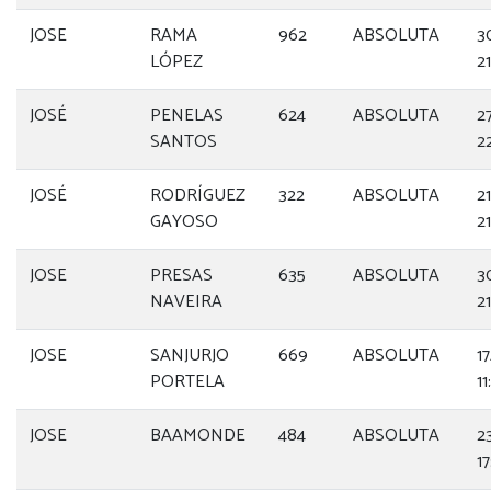
JOSE
RAMA
962
ABSOLUTA
3
LÓPEZ
2
JOSÉ
PENELAS
624
ABSOLUTA
2
SANTOS
2
JOSÉ
RODRÍGUEZ
322
ABSOLUTA
2
GAYOSO
2
JOSE
PRESAS
635
ABSOLUTA
3
NAVEIRA
21
JOSE
SANJURJO
669
ABSOLUTA
1
PORTELA
11
JOSE
BAAMONDE
484
ABSOLUTA
2
1