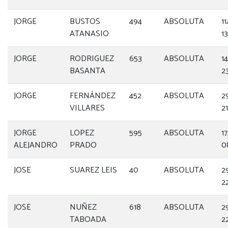
JORGE
BUSTOS
494
ABSOLUTA
1
ATANASIO
13
JORGE
RODRIGUEZ
653
ABSOLUTA
1
BASANTA
2
JORGE
FERNÁNDEZ
452
ABSOLUTA
2
VILLARES
21
JORGE
LOPEZ
595
ABSOLUTA
1
ALEJANDRO
PRADO
0
JOSE
SUAREZ LEIS
40
ABSOLUTA
2
22
JOSE
NUÑEZ
618
ABSOLUTA
2
TABOADA
2