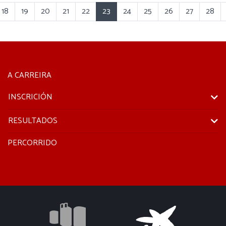
18
19
20
21
22
23
24
25
26
27
28
A CARREIRA
INSCRICIÓN
RESULTADOS
PERCORRIDO