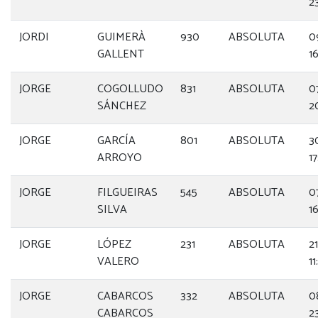
2
JORDI
GUIMERÀ
930
ABSOLUTA
0
GALLENT
1
JORGE
COGOLLUDO
831
ABSOLUTA
0
SÁNCHEZ
2
JORGE
GARCÍA
801
ABSOLUTA
3
ARROYO
1
JORGE
FILGUEIRAS
545
ABSOLUTA
0
SILVA
1
JORGE
LÓPEZ
231
ABSOLUTA
2
VALERO
11
JORGE
CABARCOS
332
ABSOLUTA
0
CABARCOS
2