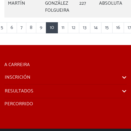
MARTÍN
GONZÁLEZ
227
ABSOLUTA
FOLGUEIRA
5
6
7
8
9
10
11
12
13
14
15
16
17
A CARREIRA
INSCRICIÓN
RESULTADOS
PERCORRIDO