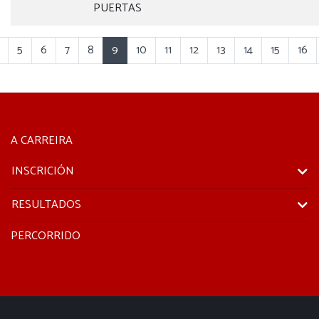
PUERTAS
5
6
7
8
9
10
11
12
13
14
15
16
A CARREIRA
INSCRICIÓN
RESULTADOS
PERCORRIDO