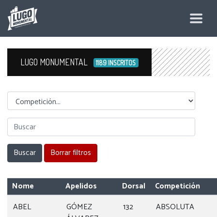
LUGO MONUMENTAL
1189 INSCRITOS
Competicion
Nome
Apelidos
Dorsal
Competición
ABEL
GÓMEZ
132
ABSOLUTA