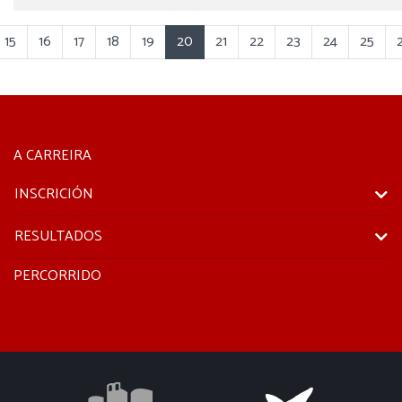
15
16
17
18
19
20
21
22
23
24
25
A CARREIRA
INSCRICIÓN
RESULTADOS
PERCORRIDO