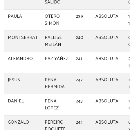
SALIDO
PAULA
OTERO
239
ABSOLUTA
SIMON
MONTSERRAT
PALLISÉ
240
ABSOLUTA
MEILÁN
ALEJANDRO
PAZ YÁÑEZ
241
ABSOLUTA
1
JESÚS
PENA
242
ABSOLUTA
HERMIDA
DANIEL
PENA
243
ABSOLUTA
LOPEZ
GONZALO
PEREIRO
244
ABSOLUTA
BOQUETE
2