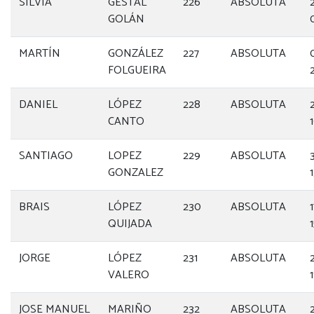
SILVIA
GESTAL
226
ABSOLUTA
GOLÁN
MARTÍN
GONZÁLEZ
227
ABSOLUTA
FOLGUEIRA
DANIEL
LÓPEZ
228
ABSOLUTA
CANTO
SANTIAGO
LOPEZ
229
ABSOLUTA
GONZALEZ
1
BRAIS
LÓPEZ
230
ABSOLUTA
QUIJADA
JORGE
LÓPEZ
231
ABSOLUTA
VALERO
1
JOSE MANUEL
MARIÑO
232
ABSOLUTA