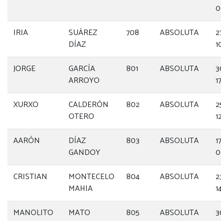
0
IRIA
SUÁREZ
708
ABSOLUTA
2
DÍAZ
1
JORGE
GARCÍA
801
ABSOLUTA
3
ARROYO
1
XURXO
CALDERÓN
802
ABSOLUTA
2
OTERO
1
AARÓN
DÍAZ
803
ABSOLUTA
1
GANDOY
0
CRISTIAN
MONTECELO
804
ABSOLUTA
2
MAHIA
1
MANOLITO
MATO
805
ABSOLUTA
3