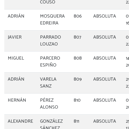
COUSO
2
ADRIÁN
MOSQUERA
806
ABSOLUTA
0
EDREIRA
1
JAVIER
PARRADO
807
ABSOLUTA
0
LOUZAO
2
MIGUEL
PARCERO
808
ABSOLUTA
1
ESPIÑO
2
ADRIÁN
VARELA
809
ABSOLUTA
2
SANZ
2
HERNÁN
PÉREZ
810
ABSOLUTA
0
ALONSO
2
ALEXANDRE
GONZÁLEZ
811
ABSOLUTA
2
SÁNCHEZ
1