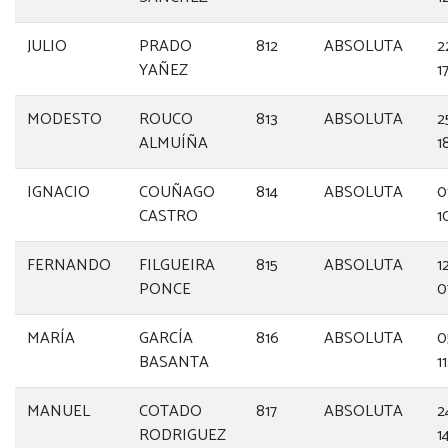
JULIO
PRADO
812
ABSOLUTA
2
YAÑEZ
1
MODESTO
ROUCO
813
ABSOLUTA
2
ALMUÍÑA
1
IGNACIO
COUÑAGO
814
ABSOLUTA
0
CASTRO
1
FERNANDO
FILGUEIRA
815
ABSOLUTA
1
PONCE
0
MARÍA
GARCÍA
816
ABSOLUTA
0
BASANTA
1
MANUEL
COTADO
817
ABSOLUTA
2
RODRIGUEZ
1