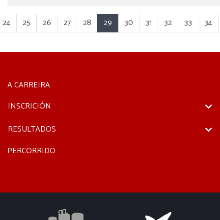
24
25
26
27
28
29
30
31
32
33
34
A CARREIRA
INSCRICIÓN
RESULTADOS
PERCORRIDO