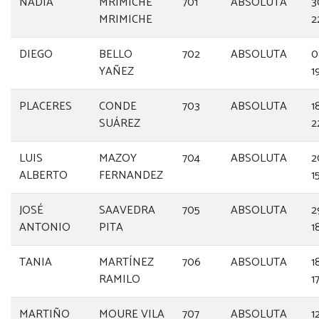
NADIA
MRIMICHE
701
ABSOLUTA
3
MRIMICHE
2
DIEGO
BELLO
702
ABSOLUTA
0
YAÑEZ
1
PLACERES
CONDE
703
ABSOLUTA
1
SUÁREZ
2
LUIS
MAZOY
704
ABSOLUTA
2
ALBERTO
FERNANDEZ
1
JOSÉ
SAAVEDRA
705
ABSOLUTA
2
ANTONIO
PITA
1
TANIA
MARTÍNEZ
706
ABSOLUTA
1
RAMILO
1
MARTIÑO
MOURE VILA
707
ABSOLUTA
1