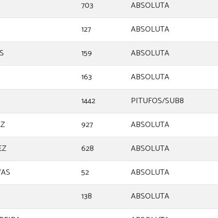
703
ABSOLUTA
127
ABSOLUTA
S
159
ABSOLUTA
163
ABSOLUTA
1442
PITUFOS/SUB8
EZ
927
ABSOLUTA
EZ
628
ABSOLUTA
VAS
52
ABSOLUTA
138
ABSOLUTA