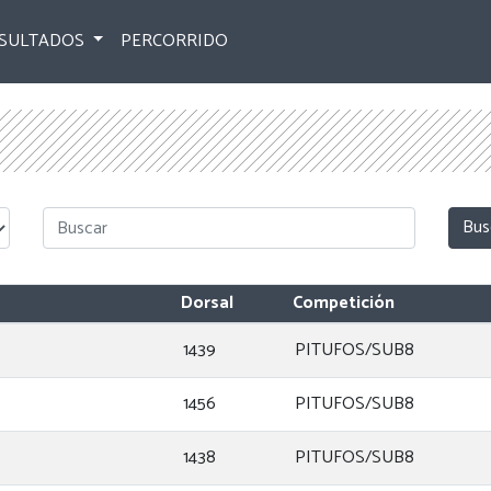
SULTADOS
PERCORRIDO
Dorsal
Competición
1439
PITUFOS/SUB8
1456
PITUFOS/SUB8
1438
PITUFOS/SUB8