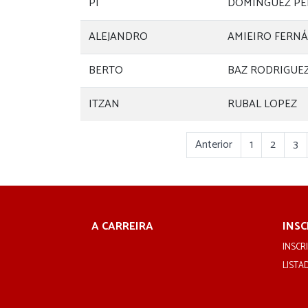
PI
DOMÍNGUEZ PE
ALEJANDRO
AMIEIRO FERN
BERTO
BAZ RODRIGUE
ITZAN
RUBAL LOPEZ
Anterior
1
2
3
A CARREIRA
INSC
INSCRI
LISTA