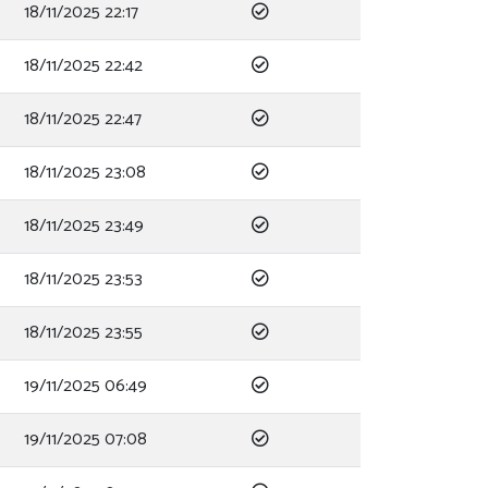
18/11/2025 22:17
18/11/2025 22:42
18/11/2025 22:47
18/11/2025 23:08
18/11/2025 23:49
18/11/2025 23:53
18/11/2025 23:55
19/11/2025 06:49
19/11/2025 07:08